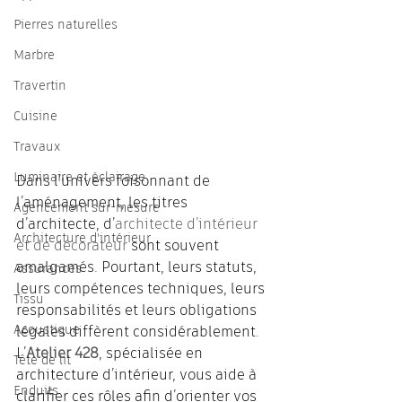
Pierres naturelles
Marbre
Travertin
Cuisine
Travaux
Luminaire et éclairage
Dans l’univers foisonnant de 
l’aménagement, les titres 
Agencement sur-mesure
d’architecte, d’
architecte d’intérieur 
Architecture d'intérieur
et de décorateur 
sont souvent 
amalgamés. Pourtant, leurs statuts, 
Assurances
leurs compétences techniques, leurs 
Tissu
responsabilités et leurs obligations 
Acoustique
légales diffèrent considérablement. 
L’
Atelier 428
, spécialisée en 
Tête de lit
architecture d’intérieur, vous aide à 
Enduits
clarifier ces rôles afin d’orienter vos 