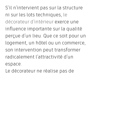
S’il n’intervient pas sur la structure 
ni sur les lots techniques, 
le 
décorateur d’intérieur 
exerce une 
influence importante sur la qualité 
perçue d’un lieu. Que ce soit pour un 
logement, un hôtel ou un commerce, 
son intervention peut transformer 
radicalement l’attractivité d’un 
espace.
Le décorateur ne réalise pas de 
plans, n’assure pas de suivi de 
chantier et n’est pas habilité à 
formuler de prescriptions 
techniques. Il n’est donc pas 
concerné par l’obligation de 
souscrire une assurance décennale 
s'il ne dépasse pas ce cadre.