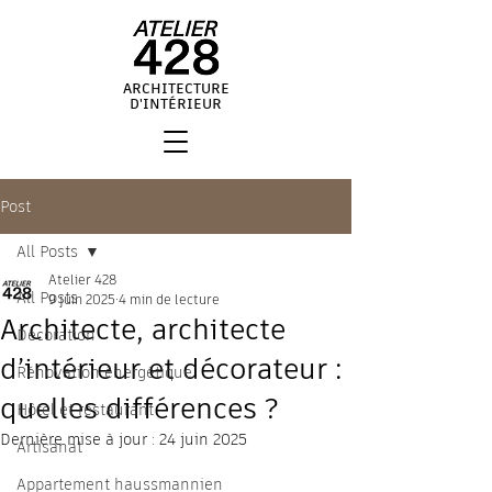
ARCHITECTURE
D'INTÉRIEUR
Post
All Posts
Atelier 428
All Posts
9 juin 2025
4 min de lecture
Architecte, architecte
Décoration
d’intérieur et décorateur :
Rénovation énergétique
quelles différences ?
Hôtel et restaurant
Dernière mise à jour :
24 juin 2025
Artisanat
Appartement haussmannien